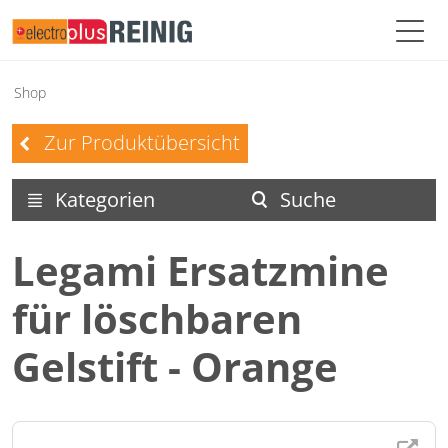
Shop
Zur Produktübersicht
left
Kategorien
Suche
menu
search
Legami Ersatzmine
für löschbaren
Gelstift - Orange