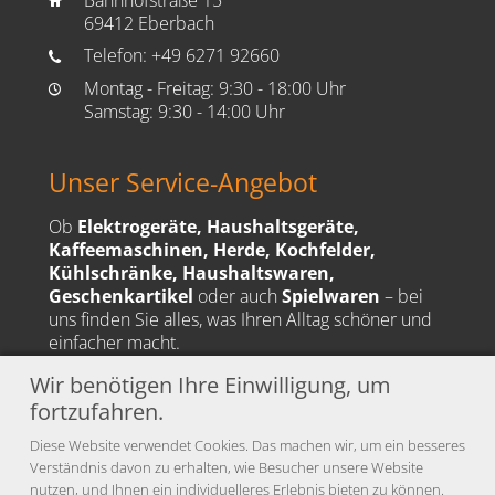
home
69412 Eberbach
Telefon:
+49 6271 92660
phone
Montag - Freitag: 9:30 - 18:00 Uhr
time
Samstag: 9:30 - 14:00 Uhr
Unser Service-Angebot
Ob
Elektrogeräte, Haushaltsgeräte,
Kaffeemaschinen, Herde, Kochfelder,
Kühlschränke, Haushaltswaren,
Geschenkartikel
oder auch
Spielwaren
– bei
uns finden Sie alles, was Ihren Alltag schöner und
einfacher macht.
Wir benötigen Ihre Einwilligung, um
🚚
Unser Liefergebiet:
Eberbach, Hirschhorn, Schönbrunn, Waldbrunn,
fortzufahren.
Beerfelden und viele weitere Orte in der Region.
Diese Website verwendet Cookies. Das machen wir, um ein besseres
Verständnis davon zu erhalten, wie Besucher unsere Website
nutzen, und Ihnen ein individuelleres Erlebnis bieten zu können.