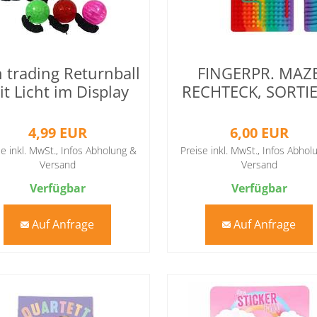
 trading Returnball
FINGERPR. MAZ
it Licht im Display
RECHTECK, SORTI
4,99 EUR
6,00 EUR
se inkl. MwSt.,
Infos Abholung &
Preise inkl. MwSt.,
Infos Abhol
Versand
Versand
Verfügbar
Verfügbar
Auf Anfrage
Auf Anfrage
mail
mail