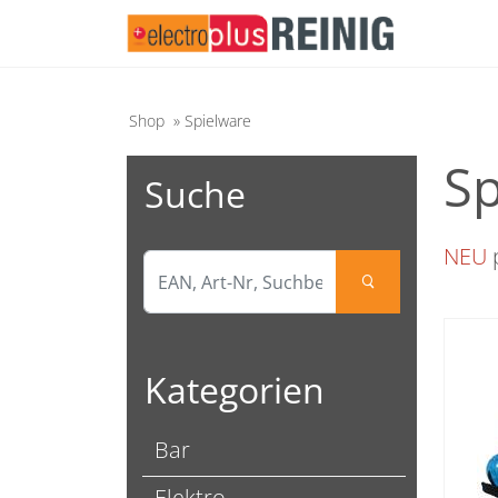
Shop
»
Spielware
Sp
Suche
NEU
p
search
Kategorien
Bar
Elektro