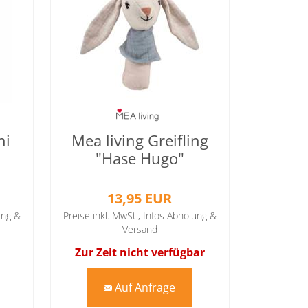
ni
Mea living Greifling
"Hase Hugo"
13,95 EUR
ung &
Preise inkl. MwSt.,
Infos Abholung &
Versand
Zur Zeit nicht verfügbar
Auf Anfrage
mail