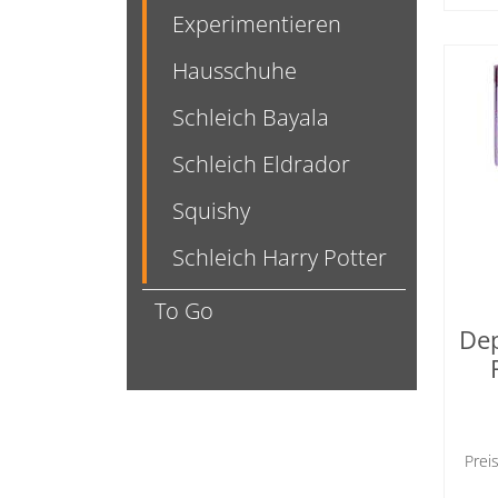
Experimentieren
Hausschuhe
Schleich Bayala
Schleich Eldrador
Squishy
Schleich Harry Potter
To Go
Dep
Prei