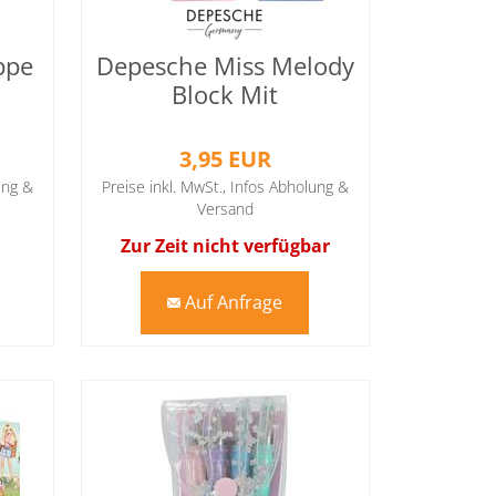
ppe
Depesche Miss Melody
Block Mit
Magnetverschluss
3,95 EUR
ung &
Preise inkl. MwSt.,
Infos Abholung &
Versand
Zur Zeit nicht verfügbar
Auf Anfrage
mail