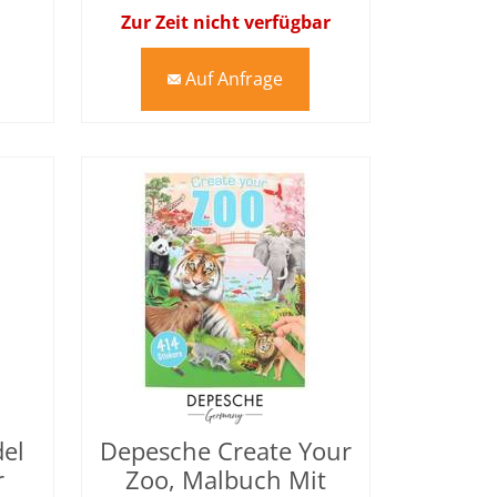
Zur Zeit nicht verfügbar
Auf Anfrage
mail
el
Depesche Create Your
r
Zoo, Malbuch Mit