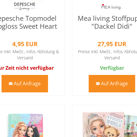
epesche Topmodel
Mea living Stoffpu
pgloss Sweet Heart
"Dackel Didi"
Beauty And
4,95 EUR
27,95 EUR
se inkl. MwSt.,
Infos Abholung &
Preise inkl. MwSt.,
Infos Abhol
Versand
Versand
ur Zeit nicht verfügbar
Verfügbar
Auf Anfrage
Auf Anfrage
mail
mail