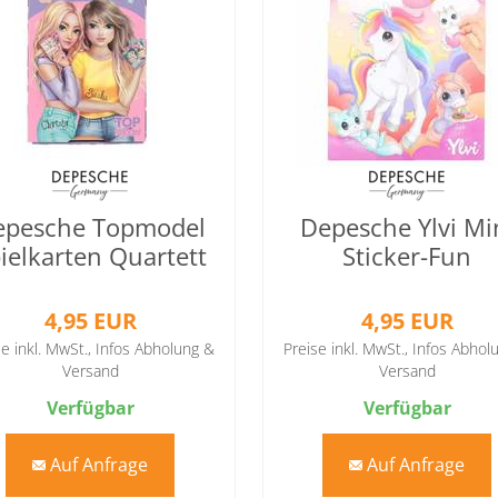
epesche Topmodel
Depesche Ylvi Mi
ielkarten Quartett
Sticker-Fun
4,95 EUR
4,95 EUR
se inkl. MwSt.,
Infos Abholung &
Preise inkl. MwSt.,
Infos Abhol
Versand
Versand
Verfügbar
Verfügbar
Auf Anfrage
Auf Anfrage
mail
mail