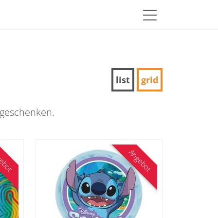
list
grid
hgeschenken.
ebot
Angebot