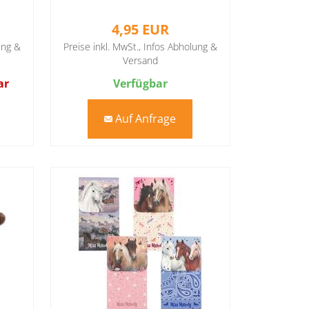
Stickern
4,95 EUR
ung &
Preise inkl. MwSt.,
Infos Abholung &
Versand
ar
Verfügbar
Auf Anfrage
mail