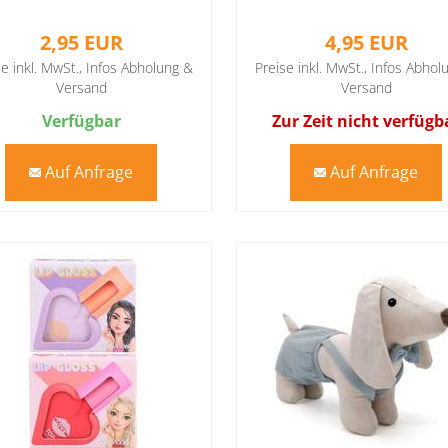
2,95 EUR
4,95 EUR
se inkl. MwSt.,
Infos Abholung &
Preise inkl. MwSt.,
Infos Abhol
Versand
Versand
Verfügbar
Zur Zeit nicht verfügb
Auf Anfrage
Auf Anfrage
mail
mail