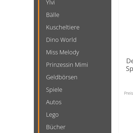
Ylvi
Bälle
Kuscheltiere
Dino World
Miss Melody
D
Prinzessin Mimi
Sp
Geldbörsen
Spiele
Prei
Autos
Lego
Bücher