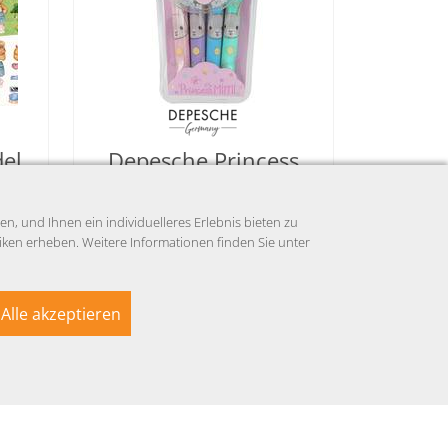
el
Depesche Princess
am
Mimi Gelstifte Set
, und Ihnen ein individuelleres Erlebnis bieten zu
3,95 EUR
ken erheben. Weitere Informationen finden Sie unter
ung &
Preise inkl. MwSt.,
Infos Abholung &
Versand
Alle akzeptieren
Zur Zeit nicht verfügbar
Auf Anfrage
mail