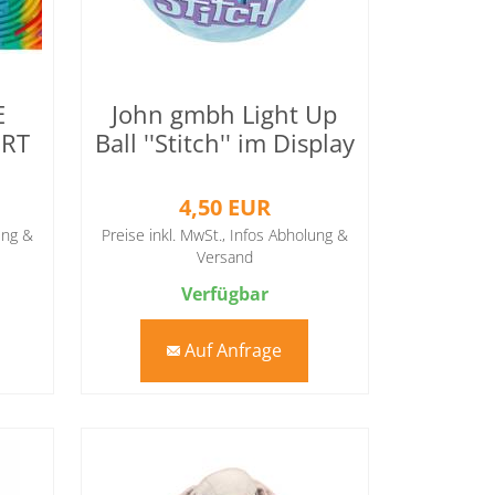
E
John gmbh Light Up
ERT
Ball ''Stitch'' im Display
4,50 EUR
ung &
Preise inkl. MwSt.,
Infos Abholung &
Versand
Verfügbar
Auf Anfrage
mail