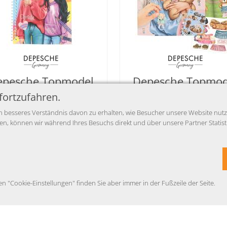
epesche Topmodel
Depesche Topmod
Pocket Malbuch
Stickerworld Te
fortzufahren.
Teddy
 besseres Verständnis davon zu erhalten, wie Besucher unsere Website nutzen
4,95 EUR
4,95 EUR
 können wir während Ihres Besuchs direkt und über unsere Partner Statisti
se inkl. MwSt.,
Infos Abholung &
Preise inkl. MwSt.,
Infos Abhol
Versand
Versand
ur Zeit nicht verfügbar
Verfügbar
en "Cookie-Einstellungen" finden Sie aber immer in der Fußzeile der Seite.
Auf Anfrage
Auf Anfrage
mail
mail