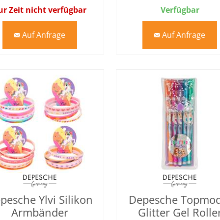
ur Zeit nicht verfügbar
Verfügbar
Auf Anfrage
Auf Anfrage
mail
mail
pesche Ylvi Silikon
Depesche Topmod
Armbänder
Glitter Gel Rolle