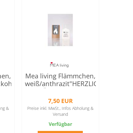
hen,
Mea living Flämmchen,
ckohr"
weiß/anthrazit"HERZLICHEN
GLÜCKWUNSCH"
7,50 EUR
ung &
Preise inkl. MwSt.,
Infos Abholung &
Versand
Verfügbar