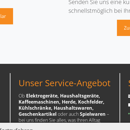
Senden Sie uns eine kur
schnellstmöglich bei Ih
lar
Zu
Unser Service-Angebot
Ob
Elektrogeräte, Haushaltsgeräte,
insta
Kaffeemaschinen, Herde, Kochfelder,
face
Kühlschränke, Haushaltswaren,
Geschenkartikel
oder auch
Spielwaren
–
bei uns finden Sie alles, was Ihren Alltag
schöner und einfacher macht.