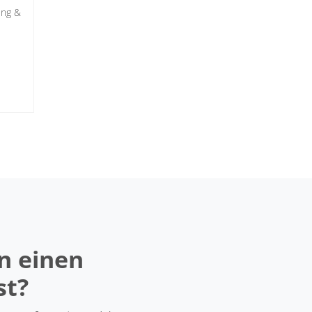
ung &
n einen
st?