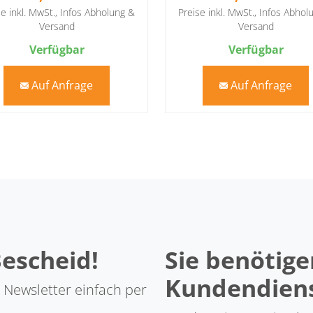
se inkl. MwSt.,
Infos Abholung &
Preise inkl. MwSt.,
Infos Abhol
Versand
Versand
Verfügbar
Verfügbar
Auf Anfrage
Auf Anfrage
mail
mail
Bescheid!
Sie benötige
Kundendien
 Newsletter einfach per