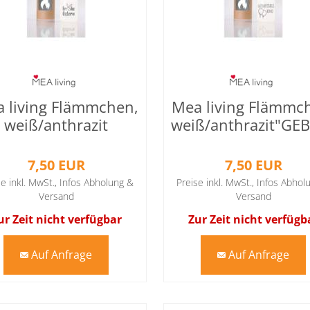
 living Flämmchen,
Mea living Flämmc
weiß/anthrazit
weiß/anthrazit"G
"HASENPOPO"
BALLONS"
7,50 EUR
7,50 EUR
se inkl. MwSt.,
Infos Abholung &
Preise inkl. MwSt.,
Infos Abhol
Versand
Versand
ur Zeit nicht verfügbar
Zur Zeit nicht verfügb
Auf Anfrage
Auf Anfrage
mail
mail