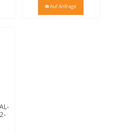
Auf Anfrage
mail
AL-
2-