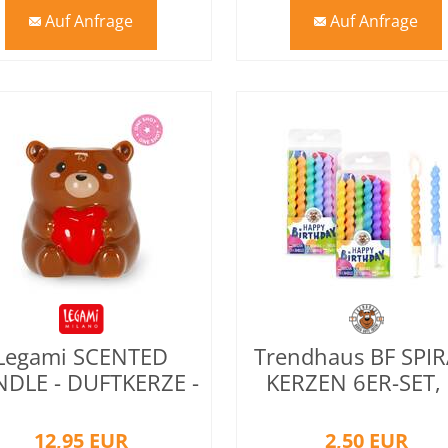
Auf Anfrage
Auf Anfrage
mail
mail
Legami SCENTED
Trendhaus BF SPIR
DLE - DUFTKERZE -
KERZEN 6ER-SET, 
TEDDY BEAR
FACH SORTIER
12,95 EUR
2,50 EUR