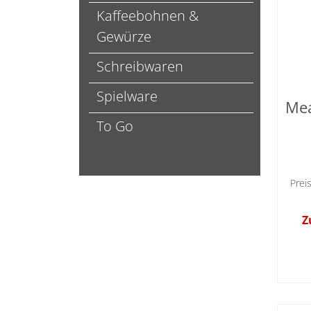
Kaffeebohnen &
Gewürze
Schreibwaren
Spielware
Mea
To Go
Prei
Z