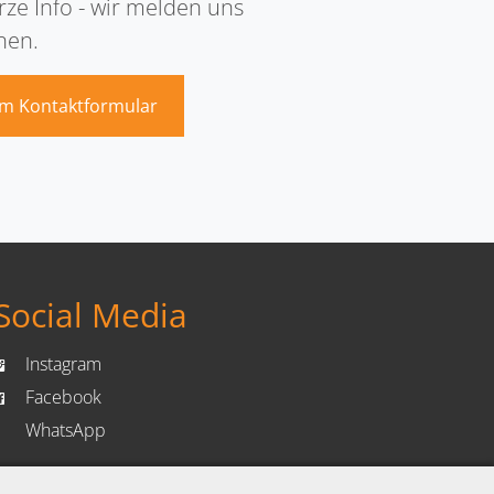
ze Info - wir melden uns
nen.
m Kontaktformular
Social Media
Instagram
gram
Facebook
book
WhatsApp