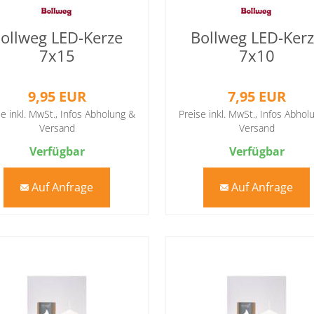
ollweg LED-Kerze
Bollweg LED-Ker
7x15
7x10
9,95 EUR
7,95 EUR
se inkl. MwSt.,
Infos Abholung &
Preise inkl. MwSt.,
Infos Abhol
Versand
Versand
Verfügbar
Verfügbar
Auf Anfrage
Auf Anfrage
mail
mail