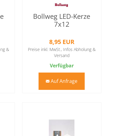
ze
Bollweg LED-Kerze
7x12
8,95 EUR
ung &
Preise inkl. MwSt.,
Infos Abholung &
Versand
Verfügbar
Auf Anfrage
mail