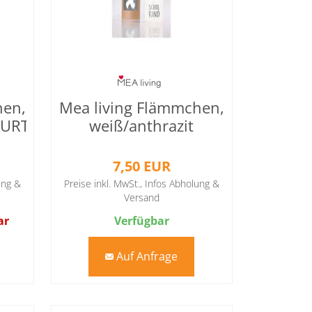
hen,
Mea living Flämmchen,
EBURTSTAGSKIND
weiß/anthrazit
"SCHULKIND"
7,50 EUR
ung &
Preise inkl. MwSt.,
Infos Abholung &
Versand
ar
Verfügbar
Auf Anfrage
mail