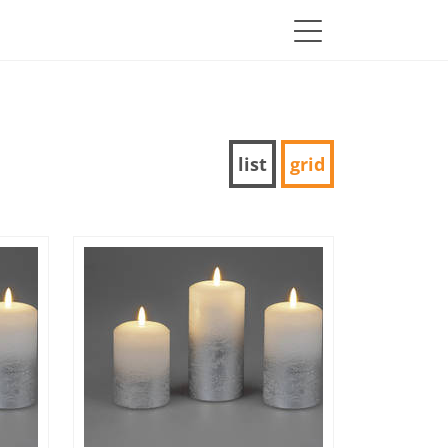
list
grid