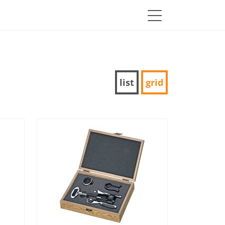
list
grid