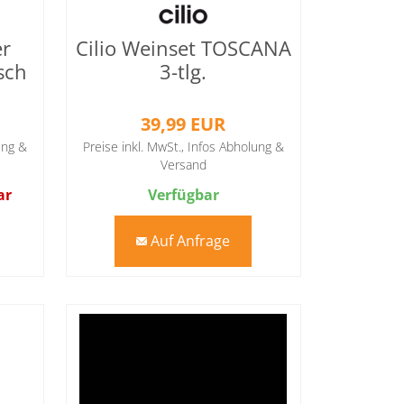
er
Cilio Weinset TOSCANA
sch
3-tlg.
39,99 EUR
ung &
Preise inkl. MwSt.,
Infos Abholung &
Versand
ar
Verfügbar
Auf Anfrage
mail