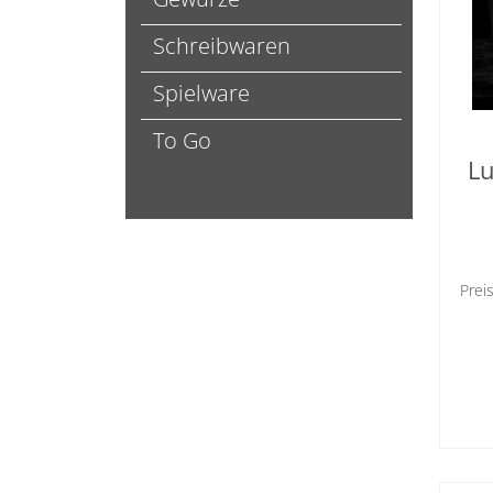
Schreibwaren
Spielware
To Go
L
Prei