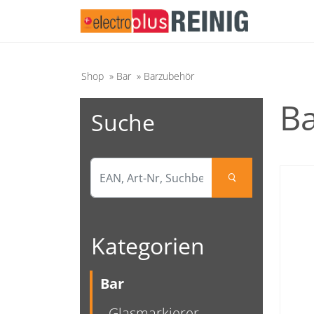
Shop
»
Bar
»
Barzubehör
B
Suche
search
Kategorien
Bar
Glasmarkierer