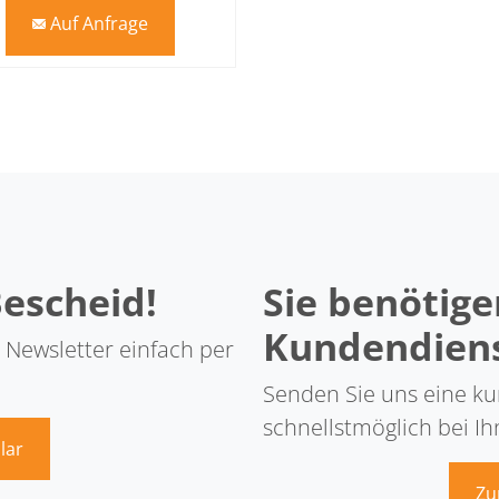
Auf Anfrage
mail
Bescheid!
Sie benötige
Kundendien
 Newsletter einfach per
Senden Sie uns eine kur
schnellstmöglich bei Ih
lar
Zu