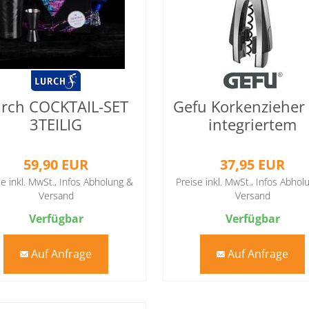
urch COCKTAIL-SET
Gefu Korkenzieher
3TEILIG
integriertem
Kapselschneider V
59,90 EUR
37,95 EUR
se inkl. MwSt.,
Infos Abholung &
Preise inkl. MwSt.,
Infos Abhol
Versand
Versand
Verfügbar
Verfügbar
Auf Anfrage
Auf Anfrage
mail
mail