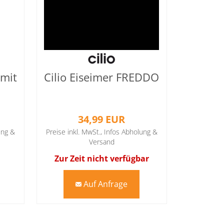
 mit
Cilio Eiseimer FREDDO
INO
34,99 EUR
ung &
Preise inkl. MwSt.,
Infos Abholung &
Versand
Zur Zeit nicht verfügbar
Auf Anfrage
mail