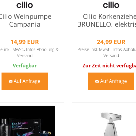
Cilio Weinpumpe
Cilio Korkenzieh
Campania
BRUNELLO, elektri
14,99 EUR
24,99 EUR
se inkl. MwSt.,
Infos Abholung &
Preise inkl. MwSt.,
Infos Abhol
Versand
Versand
Verfügbar
Zur Zeit nicht verfügb
Auf Anfrage
Auf Anfrage
mail
mail