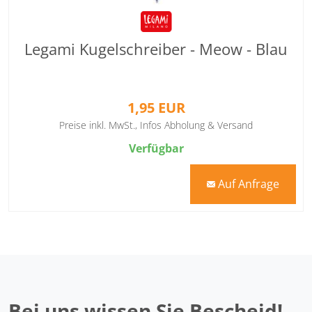
Legami Kugelschreiber - Meow - Blau
1,95 EUR
Preise inkl. MwSt.,
Infos Abholung & Versand
Verfügbar
Auf Anfrage
mail
Bei uns wissen Sie Bescheid!