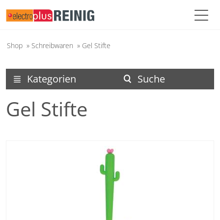
Shop
»
Schreibwaren
»
Gel Stifte
Kategorien
Suche
menu
search
Gel Stifte