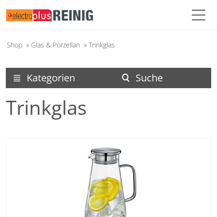
Shop
»
Glas & Porzellan
»
Trinkglas
Kategorien
Suche
menu
search
Trinkglas