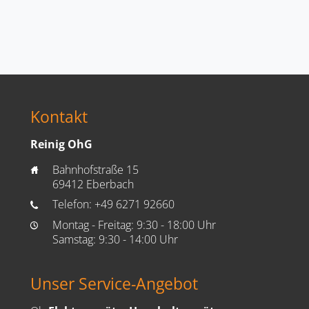
Kontakt
Reinig OhG
Bahnhofstraße 15
home
69412 Eberbach
Telefon:
+49 6271 92660
phone
Montag - Freitag: 9:30 - 18:00 Uhr
time
Samstag: 9:30 - 14:00 Uhr
Unser Service-Angebot