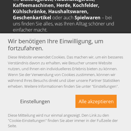
Kaffeemaschinen, Herde, Kochfelder,
Kühlschränke, Haushaltswaren,
Geschenkartikel
oder auch
Spielwaren
– bei
uns finden Sie alles, was Ihren Alltag schöner und
einfacher macht.
Wir benötigen Ihre Einwilligung, um
🚚
Unser Liefergebiet:
Eberbach, Hirschhorn, Schönbrunn, Waldbrunn,
fortzufahren.
Beerfelden und viele weitere Orte in der Region.
Diese Website verwendet Cookies. Das machen wir, um ein besseres
Verständnis davon zu erhalten, wie Besucher unsere Website
nutzen, und Ihnen ein individuelleres Erlebnis bieten zu können.
Social Media
Wenn Sie der Verwendung von Cookies zustimmen, können wir
während Ihres Besuchs direkt und über unsere Partner Statistiken
Instagram
instagram
erheben. Weitere Informationen finden Sie unter "Einstellungen".
Facebook
facebook
Einstellungen
Alle akzeptieren
WhatsApp
Diese Mitteilung wird nur einmal angezeigt. Den Link zu den
"Cookie-Einstellungen" finden Sie aber immer in der Fußzeile der
© 2026 electroplus Reinig |
Impressum
|
Datenschutz
|
Seite.