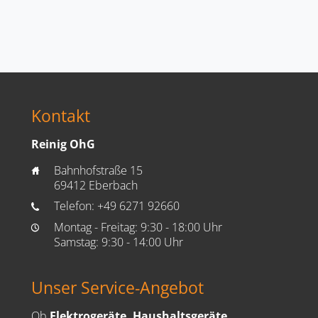
Kontakt
Reinig OhG
Bahnhofstraße 15
home
69412 Eberbach
Telefon:
+49 6271 92660
phone
Montag - Freitag: 9:30 - 18:00 Uhr
time
Samstag: 9:30 - 14:00 Uhr
Unser Service-Angebot
Ob
Elektrogeräte, Haushaltsgeräte,