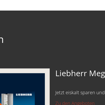
n
💙 Siemens W
Cashback – Je
sichern!