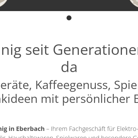
inig seit Generation
da
eräte, Kaffeegenuss, Spi
kideen mit persönlicher 
nig in Eberbach
– Ihrem Fachgeschäft für Elektro
r, Haushaltswaren, Spielwaren und besondere G