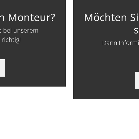
en Monteur?
Möchten Si
s
e bei unserem
richtig!
Dann Informie