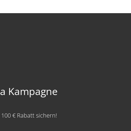
M Frische-
tzt bis zu 100 €