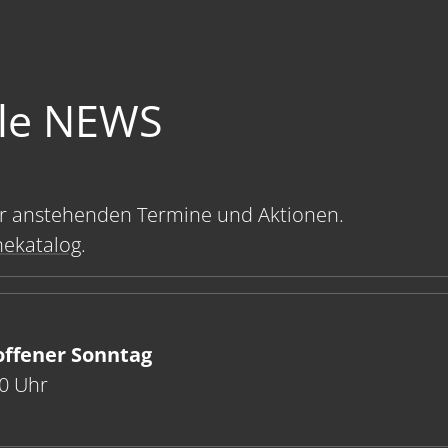
lle NEWS
rer anstehenden Termine und Aktionen.
nekatalog
.
offener Sonntag
30 Uhr