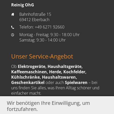
Reinig OhG
Bahnhofstraße 15
home
69412 Eberbach
Telefon:
+49 6271 92660
phone
Montag - Freitag: 9:30 - 18:00 Uhr
time
Samstag: 9:30 - 14:00 Uhr
Unser Service-Angebot
Ob
Elektrogeräte, Haushaltsgeräte,
Kaffeemaschinen, Herde, Kochfelder,
Kühlschränke, Haushaltswaren,
Geschenkartikel
oder auch
Spielwaren
– bei
uns finden Sie alles, was Ihren Alltag schöner und
einfacher macht.
Wir benötigen Ihre Einwilligung, um
🚚
Unser Liefergebiet:
Eberbach, Hirschhorn, Schönbrunn, Waldbrunn,
fortzufahren.
Beerfelden und viele weitere Orte in der Region.