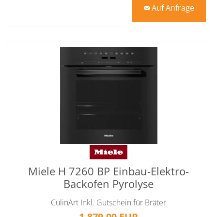
Auf Anfrage
mail
Miele H 7260 BP Einbau-Elektro-
Backofen Pyrolyse
CulinArt Inkl. Gutschein für Bräter
1.879,00 EUR