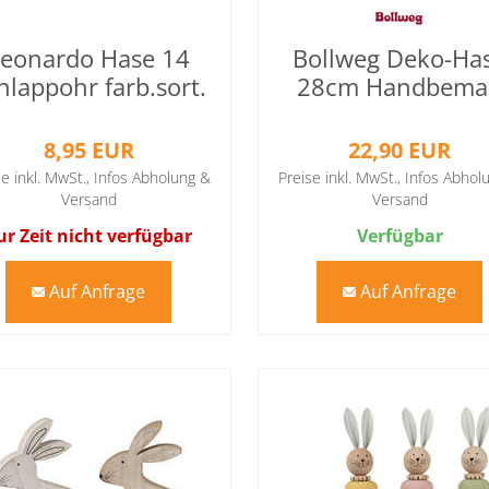
Leonardo Hase 14
Bollweg Deko-Ha
hlappohr farb.sort.
28cm Handbema
8,95 EUR
22,90 EUR
se inkl. MwSt.,
Infos Abholung &
Preise inkl. MwSt.,
Infos Abhol
Versand
Versand
ur Zeit nicht verfügbar
Verfügbar
Auf Anfrage
Auf Anfrage
mail
mail