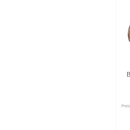
B
Prei