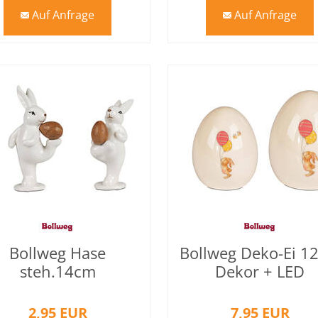
Auf Anfrage
Auf Anfrage
mail
mail
Bollweg Hase
Bollweg Deko-Ei 1
steh.14cm
Dekor + LED
Holzoptik+Weiss
2,95 EUR
7,95 EUR