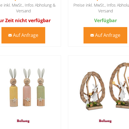
se inkl. MwSt.,
Infos Abholung &
Preise inkl. MwSt.,
Infos Abhol
Versand
Versand
ur Zeit nicht verfügbar
Verfügbar
Auf Anfrage
Auf Anfrage
mail
mail