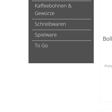
Kaffeebohnen &
Gewürze
Schreibwaren
Spielware
Bol
To Go
Prei