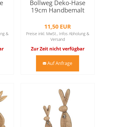
se
Bollweg Deko-Hase
19cm Handbemalt
11,50 EUR
ung &
Preise inkl. MwSt.,
Infos Abholung &
Versand
ar
Zur Zeit nicht verfügbar
Auf Anfrage
mail