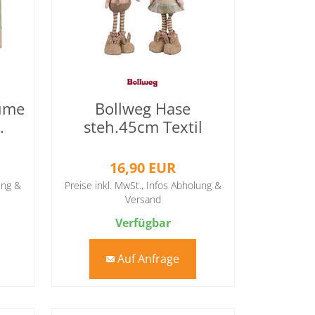
lume
Bollweg Hase
.
steh.45cm Textil
farb.so.
16,90 EUR
ung &
Preise inkl. MwSt.,
Infos Abholung &
Versand
Verfügbar
Auf Anfrage
mail