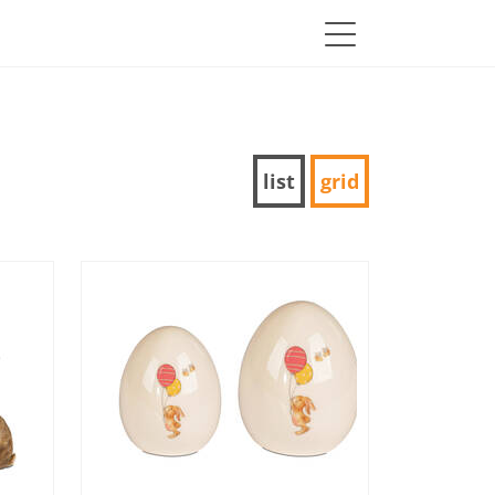
list
grid