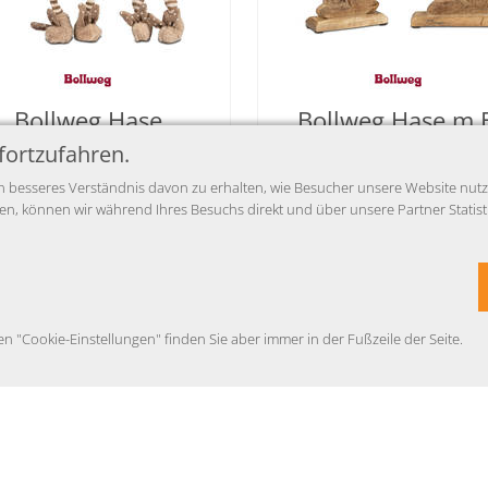
Bollweg Hase
Bollweg Hase m.
Kante.35cm Textil
21cm Alu Mango-H
fortzufahren.
farb.so.
 besseres Verständnis davon zu erhalten, wie Besucher unsere Website nutzen
15,90 EUR
8,95 EUR
 können wir während Ihres Besuchs direkt und über unsere Partner Statisti
se inkl. MwSt.,
Infos Abholung &
Preise inkl. MwSt.,
Infos Abhol
Versand
Versand
ur Zeit nicht verfügbar
Zur Zeit nicht verfügb
en "Cookie-Einstellungen" finden Sie aber immer in der Fußzeile der Seite.
Auf Anfrage
Auf Anfrage
mail
mail