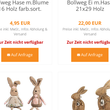
lweg Hase m.Blume
Bollweg Ei m.Ha
16 Holz farb.sort.
21x29 Holz
4,95 EUR
22,00 EUR
se inkl. MwSt.,
Infos Abholung &
Preise inkl. MwSt.,
Infos Abhol
Versand
Versand
ur Zeit nicht verfügbar
Zur Zeit nicht verfügb
Auf Anfrage
Auf Anfrage
mail
mail