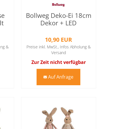
se
Bollweg Deko-Ei 18cm
lt
Dekor + LED
10,90 EUR
ung &
Preise inkl. MwSt.,
Infos Abholung &
Versand
Zur Zeit nicht verfügbar
Auf Anfrage
mail