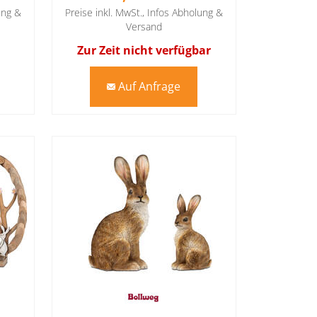
ung &
Preise inkl. MwSt.,
Infos Abholung &
Versand
Zur Zeit nicht verfügbar
Auf Anfrage
mail