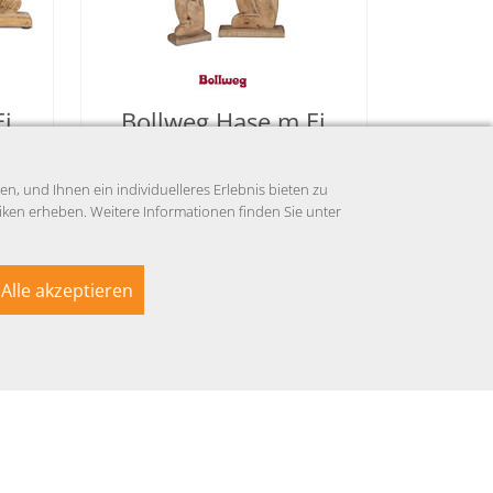
Ei
Bollweg Hase m.Ei
olz
63cm Alu Mango-Holz
, und Ihnen ein individuelleres Erlebnis bieten zu
35,00 EUR
ken erheben. Weitere Informationen finden Sie unter
ung &
Preise inkl. MwSt.,
Infos Abholung &
Versand
Alle akzeptieren
ar
Verfügbar
Auf Anfrage
mail