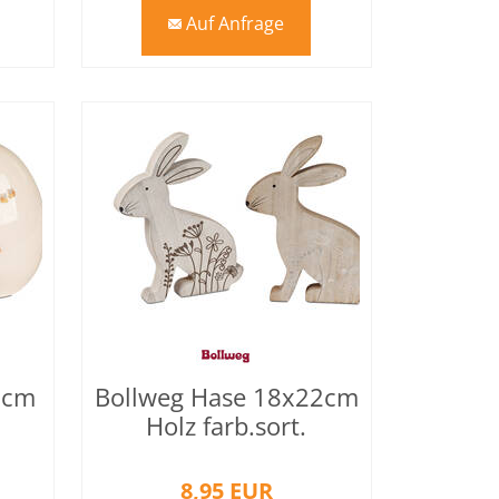
Auf Anfrage
mail
2cm
Bollweg Hase 18x22cm
Holz farb.sort.
8,95 EUR