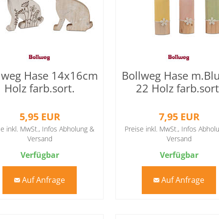
lweg Hase 14x16cm
Bollweg Hase m.B
Holz farb.sort.
22 Holz farb.sort
5,95 EUR
7,95 EUR
se inkl. MwSt.,
Infos Abholung &
Preise inkl. MwSt.,
Infos Abhol
Versand
Versand
Verfügbar
Verfügbar
Auf Anfrage
Auf Anfrage
mail
mail